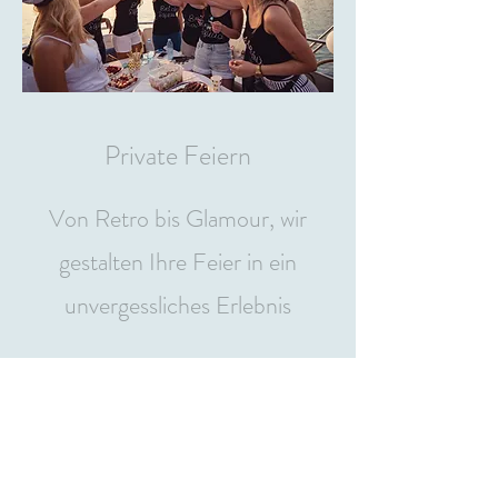
Private Feiern
Von Retro bis Glamour, wir
gestalten Ihre Feier in ein
unvergessliches Erlebnis